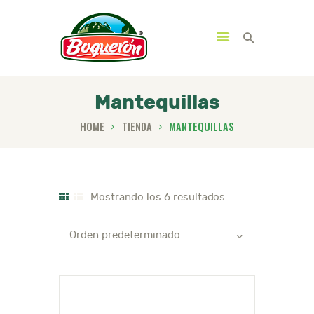
Lácteos Boquéron
Si es Bóqueron es bueno
Mantequillas
INICIO
HOME
TIENDA
MANTEQUILLAS
TIENDA
NOSOTROS
CONTÁCTENOS
Mostrando los 6 resultados